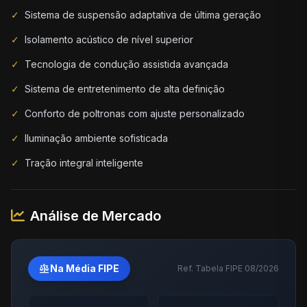
✓
Sistema de suspensão adaptativa de última geração
✓
Isolamento acústico de nível superior
✓
Tecnologia de condução assistida avançada
✓
Sistema de entretenimento de alta definição
✓
Conforto de poltronas com ajuste personalizado
✓
Iluminação ambiente sofisticada
✓
Tração integral inteligente
Análise de Mercado
balance
Na Média FIPE
Ref. Tabela FIPE 08/2026