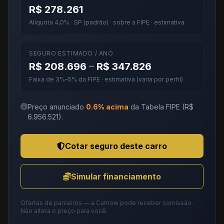
R$ 278.261
Alíquota 4,0% · SP (padrão) · sobre a FIPE · estimativa
SEGURO ESTIMADO / ANO
R$ 208.696
–
R$ 347.826
Faixa de 3%–5% da FIPE · estimativa (varia por perfil)
Preço anunciado
0.6% acima
da Tabela FIPE (R$
6.956.521).
Cotar seguro deste carro
Simular financiamento
Ofertas de parceiros — a Carnow pode receber comissão.
Não altera o preço para você.