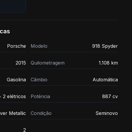
icas
Porsche
Modelo
918 Spyder
2015
Quilometragem
1.108 km
Gasolina
Câmbio
Automática
 2 elétricos
Potência
887 cv
ver Metallic
Condição
Seminovo
2