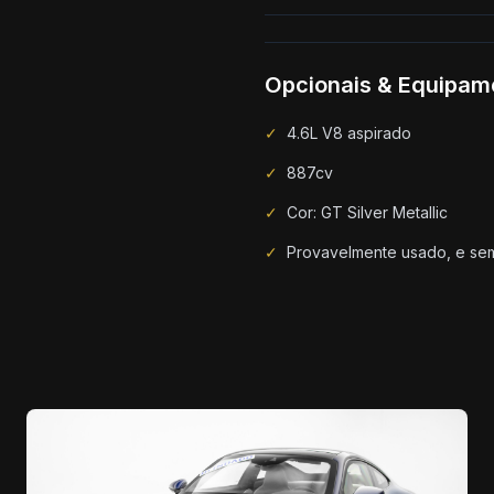
Opcionais & Equipam
✓
4.6L V8 aspirado
✓
887cv
✓
Cor: GT Silver Metallic
✓
Provavelmente usado, e se