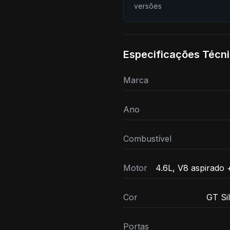
versões
Especificações Técn
Marca
Ano
Combustível
Motor
4.6L, V8 aspirado +
Cor
GT Sil
Portas