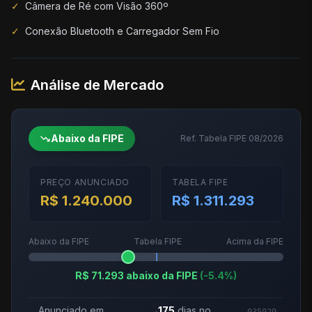
✓
Câmera de Ré com Visão 360º
✓
Conexão Bluetooth e Carregador Sem Fio
Análise de Mercado
trending_down
Abaixo da FIPE
Ref. Tabela FIPE 08/2026
PREÇO ANUNCIADO
TABELA FIPE
R$ 1.240.000
R$ 1.311.293
Abaixo da FIPE
Tabela FIPE
Acima da FIPE
R$ 71.293 abaixo da FIPE
(-5.4%)
Anunciado em
175
dias no