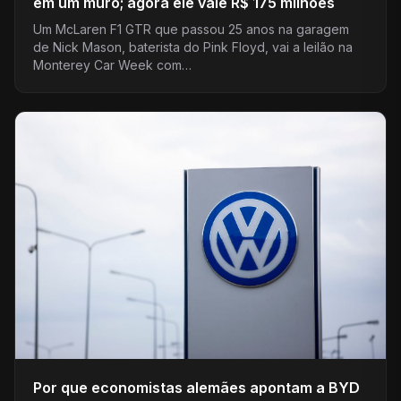
em um muro; agora ele vale R$ 175 milhões
Um McLaren F1 GTR que passou 25 anos na garagem
de Nick Mason, baterista do Pink Floyd, vai a leilão na
Monterey Car Week com…
Por que economistas alemães apontam a BYD