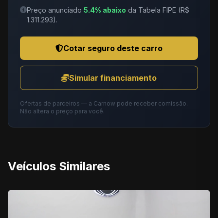
Preço anunciado
5.4% abaixo
da Tabela FIPE (R$
1.311.293).
Cotar seguro deste carro
Simular financiamento
Ofertas de parceiros — a Carnow pode receber comissão.
Não altera o preço para você.
Veículos Similares