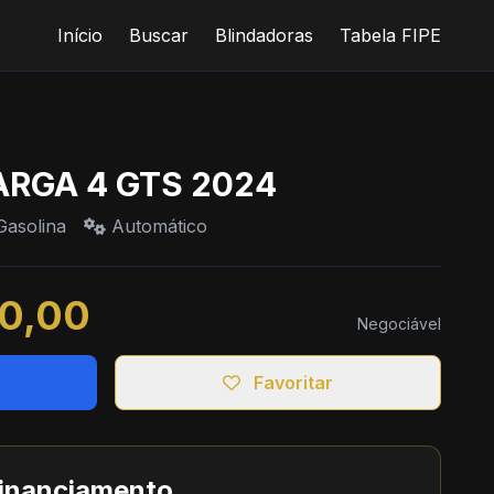
Início
Buscar
Blindadoras
Tabela FIPE
TARGA 4 GTS 2024
asolina
Automático
00,00
Negociável
s
Favoritar
financiamento