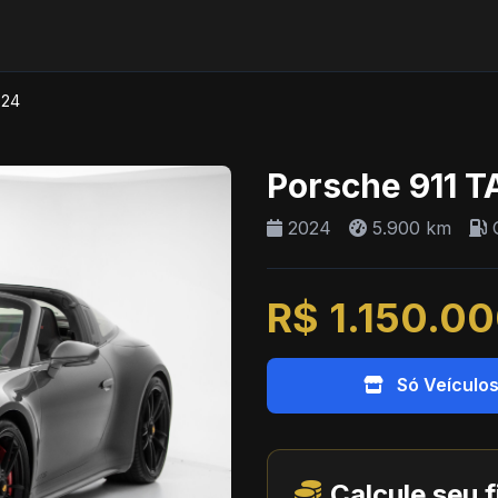
024
Porsche 911 
2024
5.900 km
G
R$ 1.150.0
Só Veículo
Calcule seu 