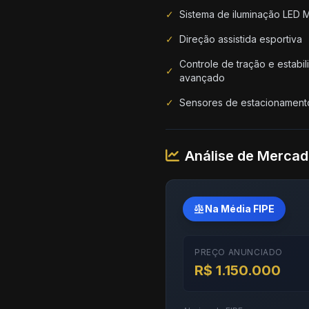
✓
Sistema de iluminação LED M
✓
Direção assistida esportiva
Controle de tração e estabi
✓
avançado
✓
Sensores de estacionament
Análise de Merca
balance
Na Média FIPE
PREÇO ANUNCIADO
R$ 1.150.000