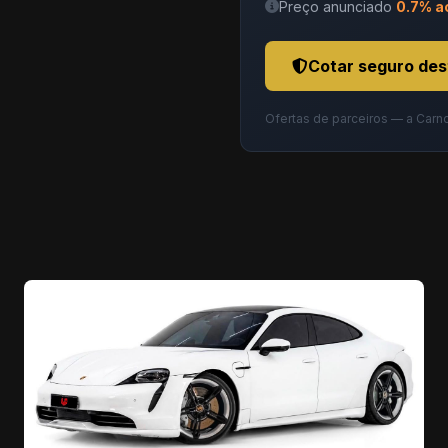
Preço anunciado
0.7% a
Cotar seguro des
Ofertas de parceiros — a Carn