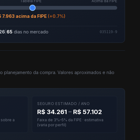
Tabela FIPE
Acima da FIPE
 7.963 acima da FIPE
(+0.7%)
26
|
65
dias no mercado
035119-9
 no planejamento da compra. Valores aproximados e não
SEGURO ESTIMADO / ANO
R$ 34.261
–
R$ 57.102
· sobre a
Faixa de 3%–5% da FIPE · estimativa
(varia por perfil)