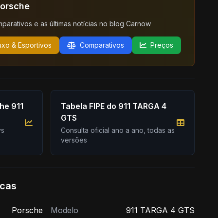
Porsche
mparativos e as últimas notícias no blog Carnow
uxo & Esportivos
Comparativos
Preços
he 911
Tabela FIPE do 911 TARGA 4
GTS
vs
Consulta oficial ano a ano, todas as
versões
icas
Porsche
Modelo
911 TARGA 4 GTS