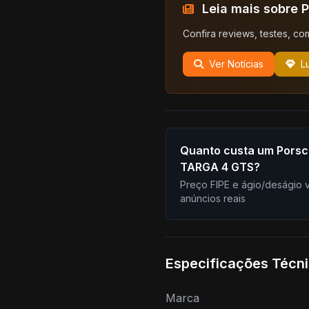
Leia mais sobre 
Confira reviews, testes, co
Ver Notícias
L
Quanto custa um Porsc
TARGA 4 GTS?
Preço FIPE e ágio/deságio 
anúncios reais
Especificações Técn
Marca