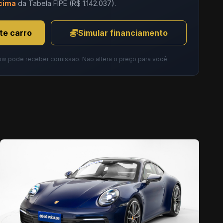
cima
da Tabela FIPE (R$ 1.142.037).
te carro
Simular financiamento
ow pode receber comissão. Não altera o preço para você.