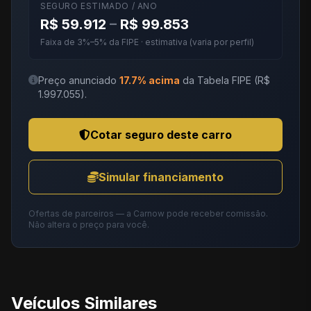
SEGURO ESTIMADO / ANO
R$ 59.912
–
R$ 99.853
Faixa de 3%–5% da FIPE · estimativa (varia por perfil)
Preço anunciado
17.7% acima
da Tabela FIPE (R$
1.997.055).
Cotar seguro deste carro
Simular financiamento
Ofertas de parceiros — a Carnow pode receber comissão.
Não altera o preço para você.
Veículos Similares