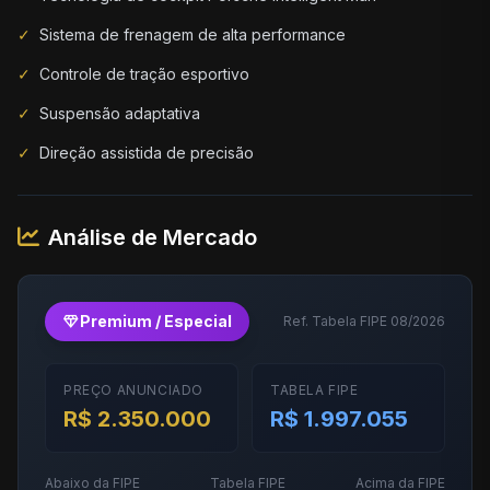
✓
Sistema de frenagem de alta performance
✓
Controle de tração esportivo
✓
Suspensão adaptativa
✓
Direção assistida de precisão
Análise de Mercado
diamond
Premium / Especial
Ref. Tabela FIPE 08/2026
PREÇO ANUNCIADO
TABELA FIPE
R$ 2.350.000
R$ 1.997.055
Abaixo da FIPE
Tabela FIPE
Acima da FIPE