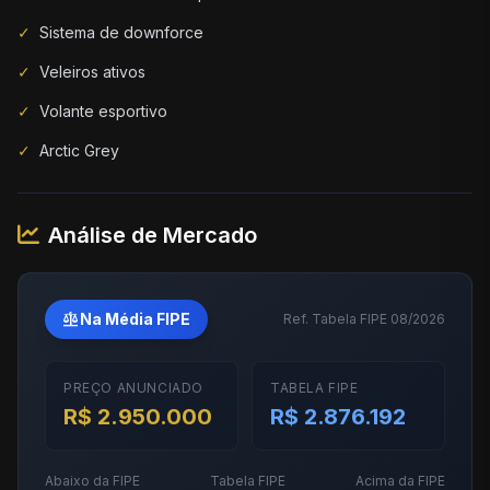
✓
Sistema de downforce
✓
Veleiros ativos
✓
Volante esportivo
✓
Arctic Grey
Análise de Mercado
balance
Na Média FIPE
Ref. Tabela FIPE 08/2026
PREÇO ANUNCIADO
TABELA FIPE
R$ 2.950.000
R$ 2.876.192
Abaixo da FIPE
Tabela FIPE
Acima da FIPE