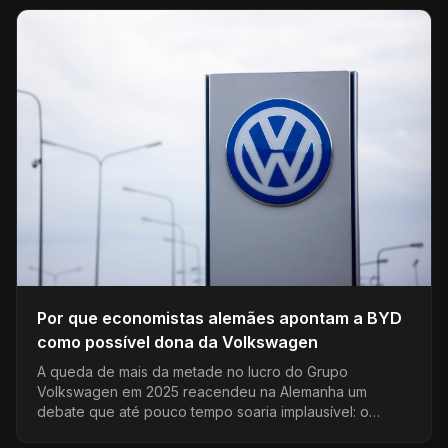
Por que economistas alemães apontam a BYD
como possível dona da Volkswagen
A queda de mais da metade no lucro do Grupo
Volkswagen em 2025 reacendeu na Alemanha um
debate que até pouco tempo soaria implausível: o…