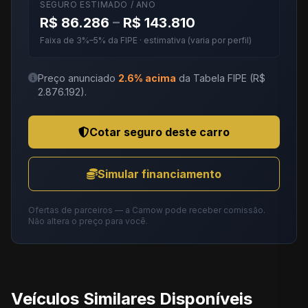
SEGURO ESTIMADO / ANO
R$ 86.286
–
R$ 143.810
Faixa de 3%–5% da FIPE · estimativa (varia por perfil)
Preço anunciado
2.6% acima
da Tabela FIPE (R$
2.876.192).
Cotar seguro deste carro
Simular financiamento
Ofertas de parceiros — a Carnow pode receber comissão.
Não altera o preço para você.
Veículos Similares Disponíveis