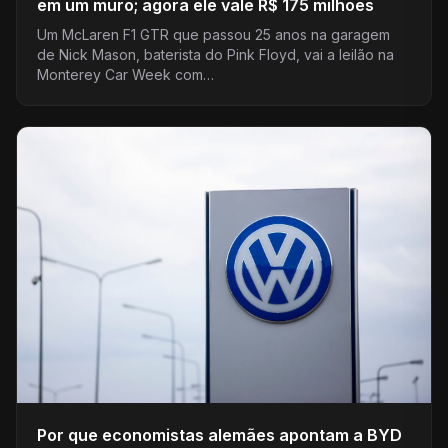
em um muro; agora ele vale R$ 175 milhões
Um McLaren F1 GTR que passou 25 anos na garagem
de Nick Mason, baterista do Pink Floyd, vai a leilão na
Monterey Car Week com…
Por que economistas alemães apontam a BYD