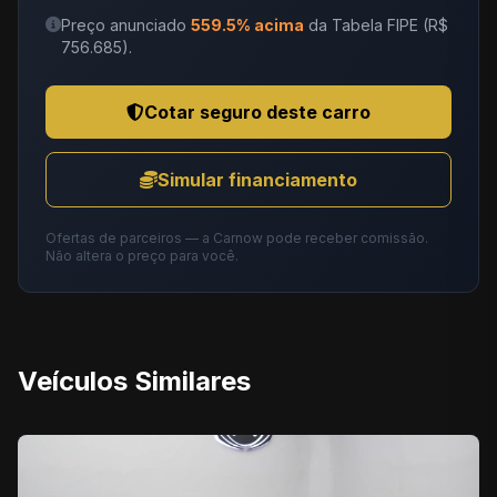
Preço anunciado
559.5% acima
da Tabela FIPE (R$
756.685).
Cotar seguro deste carro
Simular financiamento
Ofertas de parceiros — a Carnow pode receber comissão.
Não altera o preço para você.
Veículos Similares