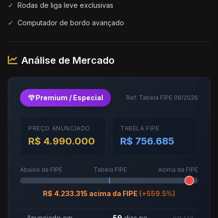
✓
Rodas de liga leve exclusivas
✓
Computador de bordo avançado
Análise de Mercado
diamond
Premium / Especial
Ref. Tabela FIPE 08/2026
PREÇO ANUNCIADO
TABELA FIPE
R$ 4.990.000
R$ 756.685
Abaixo da FIPE
Tabela FIPE
Acima da FIPE
R$ 4.233.315 acima da FIPE
(+559.5%)
Anunciado em
59
dias no