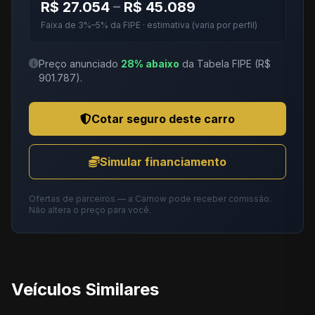
R$ 27.054
–
R$ 45.089
Faixa de 3%–5% da FIPE · estimativa (varia por perfil)
Preço anunciado
28% abaixo
da Tabela FIPE (R$
901.787).
Cotar seguro deste carro
Simular financiamento
Ofertas de parceiros — a Carnow pode receber comissão.
Não altera o preço para você.
Veículos Similares