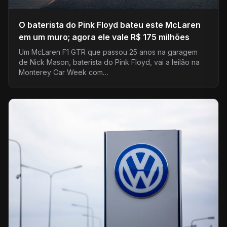
O baterista do Pink Floyd bateu este McLaren
em um muro; agora ele vale R$ 175 milhões
Um McLaren F1 GTR que passou 25 anos na garagem
de Nick Mason, baterista do Pink Floyd, vai a leilão na
Monterey Car Week com…