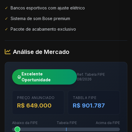
✓
Bancos esportivos com ajuste elétrico
✓
Sistema de som Bose premium
✓
Pacote de acabamento exclusivo
Análise de Mercado
Excelente
Ref. Tabela FIPE
local_fire_department
08/2026
Oportunidade
PREÇO ANUNCIADO
TABELA FIPE
R$ 649.000
R$ 901.787
Abaixo da FIPE
Tabela FIPE
Acima da FIPE