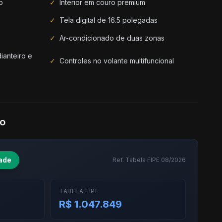
o
✓
Interior em couro premium
✓
Tela digital de 16.5 polegadas
✓
Ar-condicionado de duas zonas
ianteiro e
✓
Controles no volante multifuncional
do
ade
Ref. Tabela FIPE 08/2026
TABELA FIPE
R$ 1.047.849