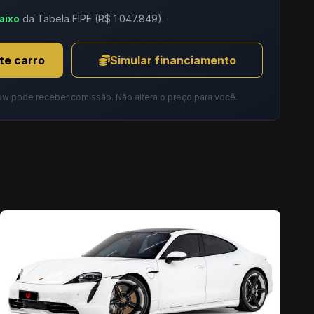
aixo
da Tabela FIPE (R$ 1.047.849).
te carro
Simular financiamento
ow pode receber comissão. Não altera o preço para você.