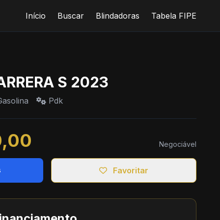
Início
Buscar
Blindadoras
Tabela FIPE
CARRERA S 2023
asolina
Pdk
0,00
Negociável
s
Favoritar
financiamento