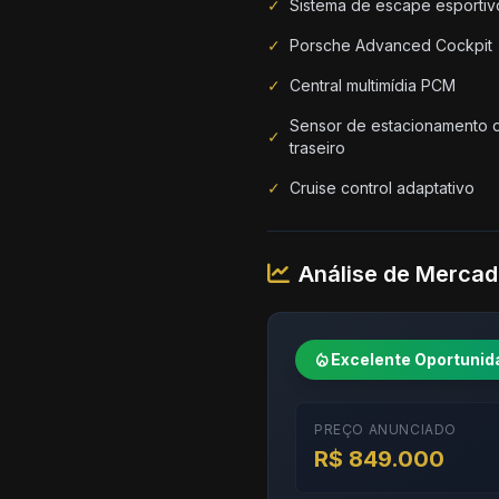
✓
Sistema de escape esportiv
✓
Porsche Advanced Cockpit
✓
Central multimídia PCM
Sensor de estacionamento d
✓
traseiro
✓
Cruise control adaptativo
Análise de Merca
local_fire_department
Excelente Oportunid
PREÇO ANUNCIADO
R$ 849.000