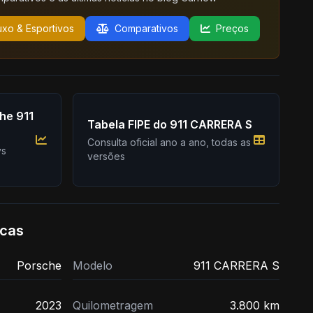
uxo & Esportivos
Comparativos
Preços
he 911
Tabela FIPE do 911 CARRERA S
Consulta oficial ano a ano, todas as
vs
versões
icas
Porsche
Modelo
911 CARRERA S
2023
Quilometragem
3.800 km