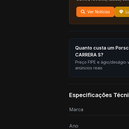
Ver Notícias
L
Quanto custa um Porsc
CARRERA S?
Preço FIPE e ágio/deságio 
anúncios reais
Especificações Técn
Marca
Ano