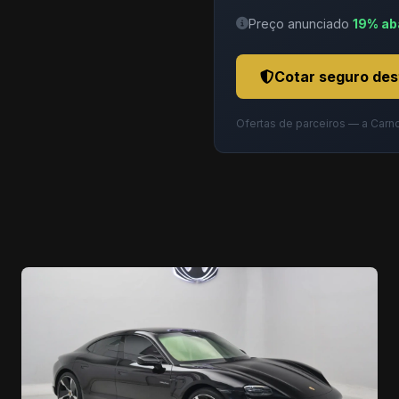
Preço anunciado
19% ab
Cotar seguro des
Ofertas de parceiros — a Carn