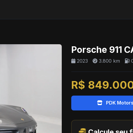
3
Porsche 911 
2023
3.800 km
G
R$ 849.00
PDK Motor
Calcule seu 