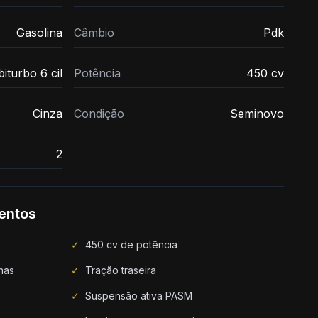
Gasolina
Câmbio
Pdk
iturbo 6 cil
Potência
450 cv
Cinza
Condição
Seminovo
2
entos
✓
450 cv de potência
has
✓
Tração traseira
✓
Suspensão ativa PASM