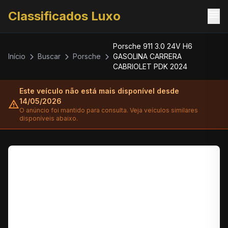
menu
Classificados Luxo
Porsche 911 3.0 24V H6
Início
Buscar
Porsche
GASOLINA CARRERA
CABRIOLET PDK 2024
Este veículo não está mais disponível desde
14/05/2026
warning
O anúncio foi mantido para consulta. Veja veículos similares
disponíveis abaixo.