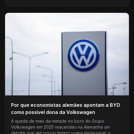
Por que economistas alemães apontam a BYD
como possível dona da Volkswagen
A queda de mais da metade no lucro do Grupo
Volkswagen em 2025 reacendeu na Alemanha um
debate que até pouco tempo soaria implausível: o…