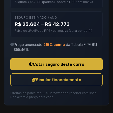
Alíquota 4,0% · SP (padrão) · sobre a FIPE · estimativa
SEGURO ESTIMADO / ANO
R$ 25.664
–
R$ 42.773
Faixa de 3%–5% da FIPE · estimativa (varia por perfil)
Preço anunciado
215% acima
da Tabela FIPE (R$
855.461).
Cotar seguro deste carro
Simular financiamento
Ofertas de parceiros — a Carnow pode receber comissão.
Não altera o preço para você.