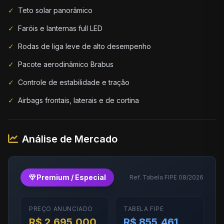
✓
Teto solar panorâmico
✓
Faróis e lanternas full LED
✓
Rodas de liga leve de alto desempenho
✓
Pacote aerodinâmico Brabus
✓
Controle de estabilidade e tração
✓
Airbags frontais, laterais e de cortina
Análise de Mercado
diamond
Premium / Especial
Ref. Tabela FIPE 08/2026
PREÇO ANUNCIADO
TABELA FIPE
R$ 2.695.000
R$ 855.461