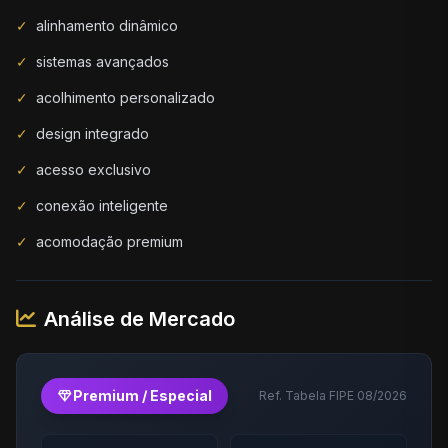
✓
alinhamento dinâmico
✓
sistemas avançados
✓
acolhimento personalizado
✓
design integrado
✓
acesso exclusivo
✓
conexão inteligente
✓
acomodação premium
Análise de Mercado
diamond
Premium / Especial
Ref. Tabela FIPE 08/2026