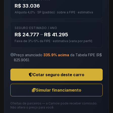
R$ 33.036
Alíquota 4,0% · SP (padrão) · sobre a FIPE · estimativa
SEGURO ESTIMADO / ANO
R$ 24.777
–
R$ 41.295
Faixa de 3%–5% da FIPE · estimativa (varia por perfil)
Preço anunciado
335.9% acima
da Tabela FIPE (R$
825.906).
Cotar seguro deste carro
Simular financiamento
Ofertas de parceiros — a Carnow pode receber comissão.
Não altera o preço para você.