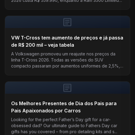
2026 custa R$ 559.990, enquanto a Ram 3500 Limited
Night...
article
VW T-Cross tem aumento de preços e já passa
de R$ 200 mil – veja tabela
A Volkswagen promoveu um reajuste nos preços da
linha T-Cross 2026. Todas as versões do SUV
compacto passaram por aumentos uniformes de 2,5%,
com valores at...
article
Os Melhores Presentes de Dia dos Pais para
Pais Apaixonados por Carros
Looking for the perfect Father’s Day gift for a car-
obsessed dad? Our ultimate guide to Fathers Day car
gifts has you covered – from pro detailing kits and s...