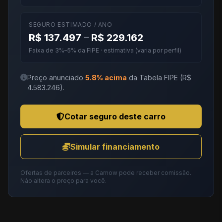
SEGURO ESTIMADO / ANO
R$ 137.497
–
R$ 229.162
Faixa de 3%–5% da FIPE · estimativa (varia por perfil)
Preço anunciado
5.8% acima
da Tabela FIPE (R$
4.583.246).
Cotar seguro deste carro
Simular financiamento
Ofertas de parceiros — a Carnow pode receber comissão.
Não altera o preço para você.