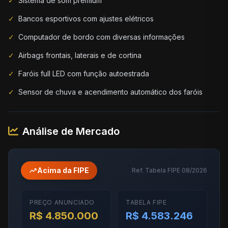
✓
Sistema de som premium
✓
Bancos esportivos com ajustes elétricos
✓
Computador de bordo com diversas informações
✓
Airbags frontais, laterais e de cortina
✓
Faróis full LED com função autoestrada
✓
Sensor de chuva e acendimento automático dos faróis
Análise de Mercado
trending_up
Acima da FIPE
Ref. Tabela FIPE 08/2026
PREÇO ANUNCIADO
TABELA FIPE
R$ 4.850.000
R$ 4.583.246