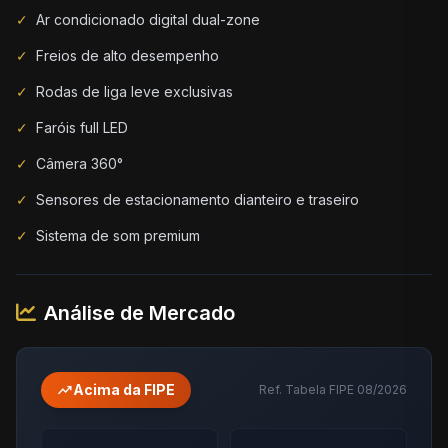
✓
Ar condicionado digital dual-zone
✓
Freios de alto desempenho
✓
Rodas de liga leve exclusivas
✓
Faróis full LED
✓
Câmera 360°
✓
Sensores de estacionamento dianteiro e traseiro
✓
Sistema de som premium
Análise de Mercado
trending_up
Acima da FIPE
Ref. Tabela FIPE 08/2026