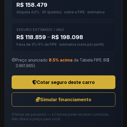
R$ 158.479
Alíquota 4,0% · SP (padrão) · sobre a FIPE · estimativa
SEGURO ESTIMADO / ANO
R$ 118.859
–
R$ 198.098
Faixa de 3%–5% da FIPE · estimativa (varia por perfil)
Preço anunciado
8.5% acima
da Tabela FIPE (R$
3.961.965).
Cotar seguro deste carro
Simular financiamento
Ofertas de parceiros — a Carnow pode receber comissão.
Não altera o preço para você.