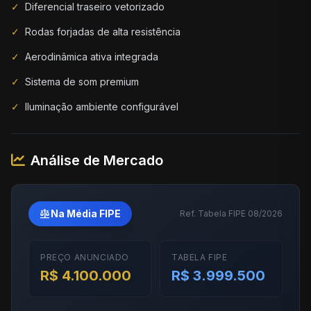
✓
Diferencial traseiro vetorizado
✓
Rodas forjadas de alta resistência
✓
Aerodinâmica ativa integrada
✓
Sistema de som premium
✓
Iluminação ambiente configurável
Análise de Mercado
balance
Na Média FIPE
Ref. Tabela FIPE 08/2026
PREÇO ANUNCIADO
TABELA FIPE
R$ 4.100.000
R$ 3.999.500