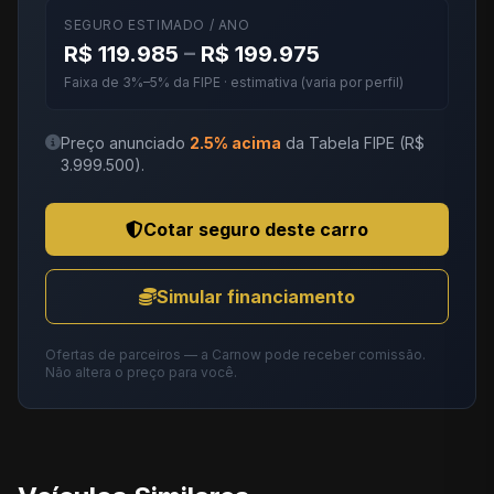
SEGURO ESTIMADO / ANO
R$ 119.985
–
R$ 199.975
Faixa de 3%–5% da FIPE · estimativa (varia por perfil)
Preço anunciado
2.5% acima
da Tabela FIPE (R$
3.999.500).
Cotar seguro deste carro
Simular financiamento
Ofertas de parceiros — a Carnow pode receber comissão.
Não altera o preço para você.