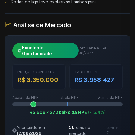
✓
Rodas de liga leve exclusivas Lamborghini
Análise de Mercado
Excelente
Ref. Tabela FIPE
local_fire_department
08/2026
Oportunidade
PREÇO ANUNCIADO
TABELA FIPE
R$ 3.350.000
R$ 3.958.427
Abaixo da FIPE
Tabela FIPE
Acima da FIPE
R$ 608.427 abaixo da FIPE
(-15.4%)
Anunciado em
56
dias no
078019-
|
12/06/2026
mercado
7