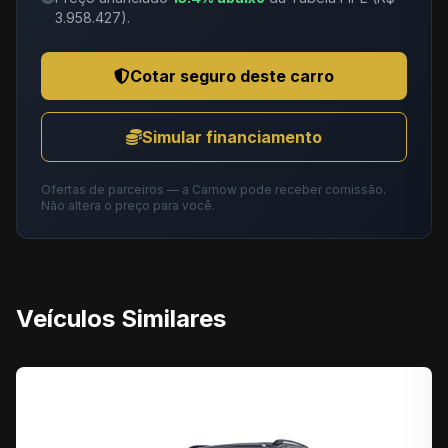
3.958.427).
Cotar seguro deste carro
Simular financiamento
Ofertas de parceiros — a Carnow pode receber comissão.
Não altera o preço para você.
Veículos Similares