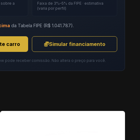
· sobre a
Faixa de 3%–5% da FIPE · estimativa
(varia por perfil)
cima
da Tabela FIPE (R$ 1.041.787).
te carro
Simular financiamento
ow pode receber comissão. Não altera o preço para você.