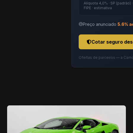
Alíquota 4,0% · SP (padrão) 
FIPE · estimativa
Preço anunciado
5.6% a
Cotar seguro des
Ofertas de parceiros — a Carn