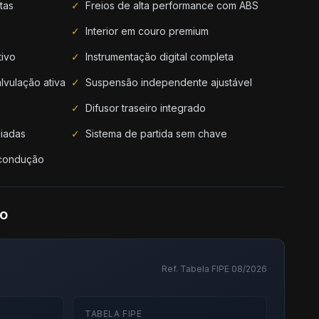
tas
✓
Freios de alta performance com ABS
✓
Interior em couro premium
tivo
✓
Instrumentação digital completa
lvulação ativa
✓
Suspensão independente ajustável
✓
Difusor traseiro integrado
liadas
✓
Sistema de partida sem chave
condução
do
Ref. Tabela FIPE 08/2026
TABELA FIPE