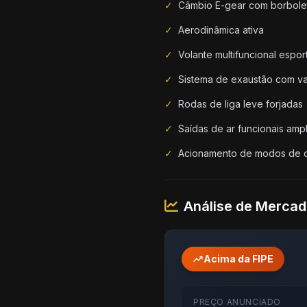
✓
Câmbio E-gear com borbole
✓
Aerodinâmica ativa
✓
Volante multifuncional espor
✓
Sistema de exaustão com va
✓
Rodas de liga leve forjadas
✓
Saídas de ar funcionais amp
✓
Acionamento de modos de 
Análise de Merca
trending_up
Acima da FIPE
PREÇO ANUNCIADO