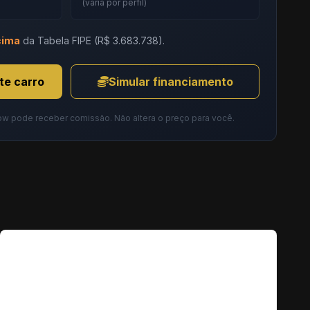
(varia por perfil)
cima
da Tabela FIPE (R$ 3.683.738).
te carro
Simular financiamento
ow pode receber comissão. Não altera o preço para você.