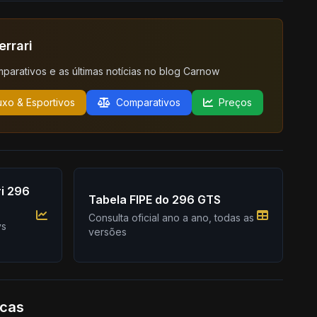
errari
mparativos e as últimas notícias no blog Carnow
uxo & Esportivos
Comparativos
Preços
i 296
Tabela FIPE do 296 GTS
Consulta oficial ano a ano, todas as
vs
versões
icas