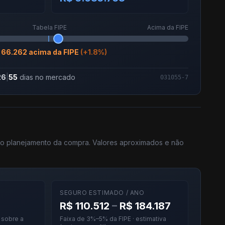
Tabela FIPE
Acima da FIPE
 66.262 acima da FIPE
(+1.8%)
26
|
55
dias no mercado
031055-7
 no planejamento da compra. Valores aproximados e não
SEGURO ESTIMADO / ANO
R$ 110.512
–
R$ 184.187
· sobre a
Faixa de 3%–5% da FIPE · estimativa