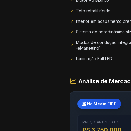
✓
Motor V6 Biturbo
✓
Teto retrátil rígido
✓
Interior em acabamento pre
✓
Sistema de aerodinâmica ati
Modos de condução integr
✓
(eManettino)
✓
Iluminação Full LED
Análise de Merca
balance
Na Média FIPE
PREÇO ANUNCIADO
R$ 3.750.000