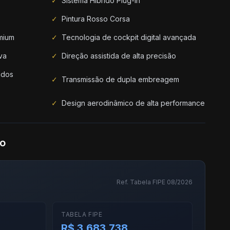
✓
Sistema Híbrido Plug-in
✓
Pintura Rosso Corsa
mium
✓
Tecnologia de cockpit digital avançada
va
✓
Direção assistida de alta precisão
ados
✓
Transmissão de dupla embreagem
✓
Design aerodinâmico de alta performance
do
Ref. Tabela FIPE 08/2026
TABELA FIPE
R$ 3.683.738