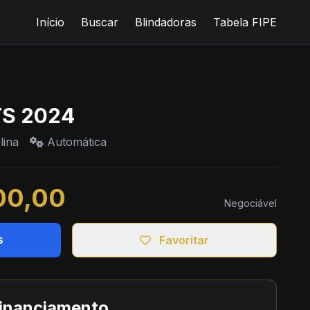
Início
Buscar
Blindadoras
Tabela FIPE
TS 2024
lina
Automática
00,00
Negociável
s
Favoritar
financiamento