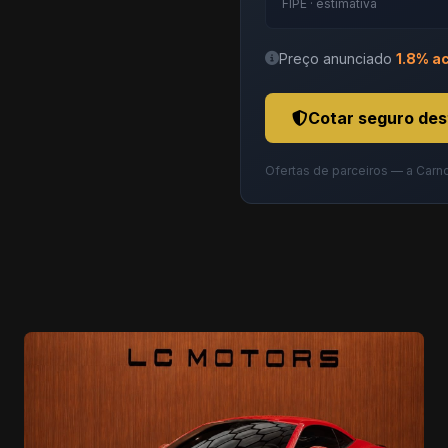
FIPE · estimativa
Preço anunciado
1.8% a
Cotar seguro des
Ofertas de parceiros — a Carn