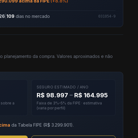
290.099 acima da FIPE
(+8.8%)
26
|
109
dias no mercado
031054-9
 no planejamento da compra. Valores aproximados e não
SEGURO ESTIMADO / ANO
R$ 98.997
–
R$ 164.995
· sobre a
Faixa de 3%–5% da FIPE · estimativa
(varia por perfil)
cima
da Tabela FIPE (R$ 3.299.901).