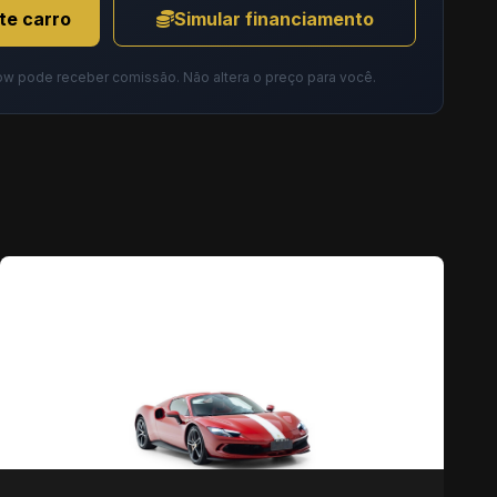
te carro
Simular financiamento
ow pode receber comissão. Não altera o preço para você.