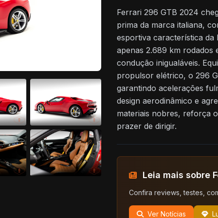
Ferrari 296 GTB 2024 cheg
prima da marca italiana, c
esportiva característica d
apenas 2.689 km rodados e
condução inigualáveis. Eq
propulsor elétrico, o 296 
garantindo acelerações fu
design aerodinâmico e agre
materiais nobres, reforça 
prazer de dirigir.
Leia mais sobre F
Confira reviews, testes, co
Ver Notícias
L