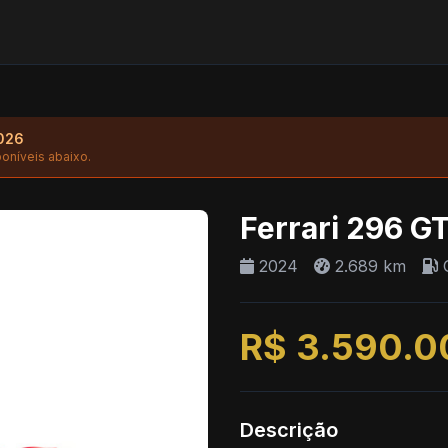
2026
poníveis abaixo.
Ferrari 296 G
2024
2.689 km
G
R$ 3.590.0
Descrição