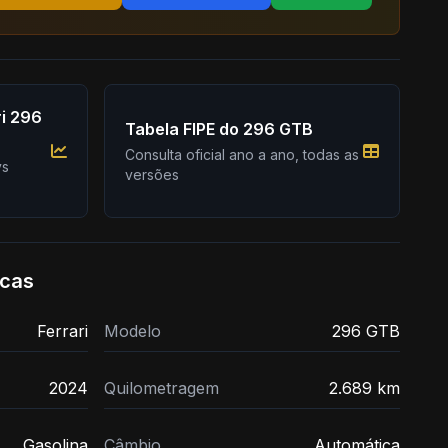
i 296
Tabela FIPE do 296 GTB
Consulta oficial ano a ano, todas as
vs
versões
icas
Ferrari
Modelo
296 GTB
2024
Quilometragem
2.689 km
Gasolina
Câmbio
Automática