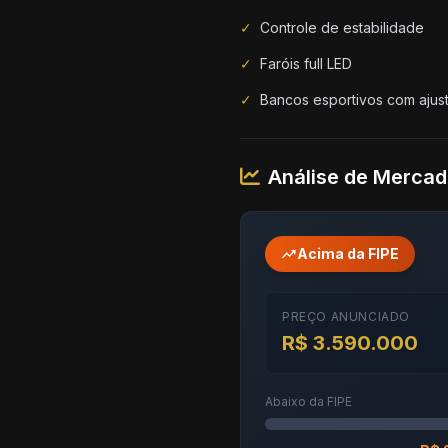
✓
Controle de estabilidade
✓
Faróis full LED
✓
Bancos esportivos com ajust
Análise de Merca
trending_up
Acima da FIPE
PREÇO ANUNCIADO
R$ 3.590.000
Abaixo da FIPE