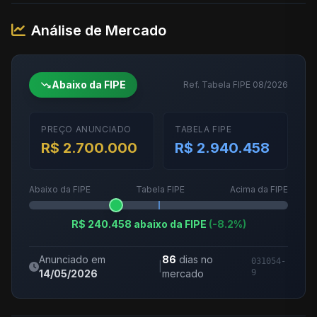
Análise de Mercado
trending_down
Abaixo da FIPE
Ref. Tabela FIPE 08/2026
PREÇO ANUNCIADO
TABELA FIPE
R$ 2.700.000
R$ 2.940.458
Abaixo da FIPE
Tabela FIPE
Acima da FIPE
R$ 240.458 abaixo da FIPE
(-8.2%)
Anunciado em
86
dias no
031054-
|
14/05/2026
mercado
9