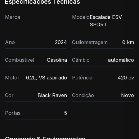
Especificações Técnicas
Marca
Modelo
Escalade ESV
SPORT
Ano
2024
Quilometragem
0 km
Combustível
Gasolina
Câmbio
automático
Motor
6.2L, V8 aspirado
Potência
420 cv
Cor
Black Raven
Condição
Novo
Portas
5