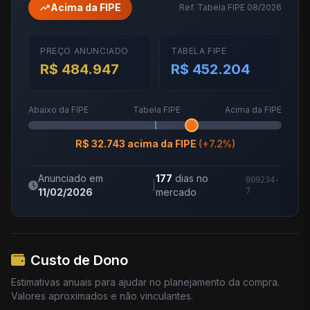
trending_up
Acima da FIPE
Ref. Tabela FIPE 08/2026
PREÇO ANUNCIADO
TABELA FIPE
R$ 484.947
R$ 452.204
Abaixo da FIPE
Tabela FIPE
Acima da FIPE
R$ 32.743 acima da FIPE
(+7.2%)
Anunciado em
177
dias no
009234-
|
11/02/2026
mercado
7
Custo de Dono
Estimativas anuais para ajudar no planejamento da compra.
Valores aproximados e não vinculantes.