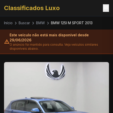
menu
Classificados Luxo
Início
Buscar
BMW
BMW 125I M SPORT 2013
Este veículo não está mais disponível desde
29/06/2026
warning
O anúncio foi mantido para consulta. Veja veículos similares
disponíveis abaixo.