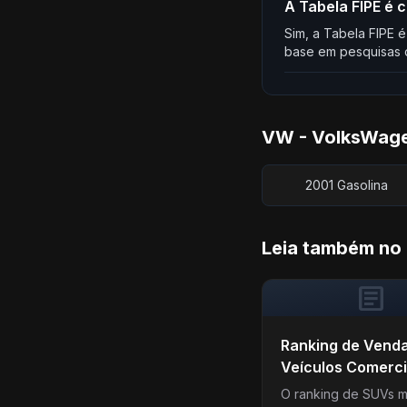
A Tabela FIPE é 
Sim, a Tabela FIPE é
base em pesquisas d
VW - VolksWagen
2001 Gasolina
Leia também no
article
Ranking de Vend
Veículos Comerci
Leves – Julho de
O ranking de SUVs m