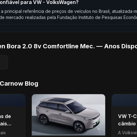
confiável para VW - VolksWagen?
 a principal referência de preços de veículos no Brasil, atualizad
e mercado realizadas pela Fundação Instituto de Pesquisas Econô
 Bora 2.0 8v Comfortline Mec. — Anos Dispo
 Carnow Blog
as de
VW T-C
ais
câmbio 
 2026
marchas
ais
A Volksw