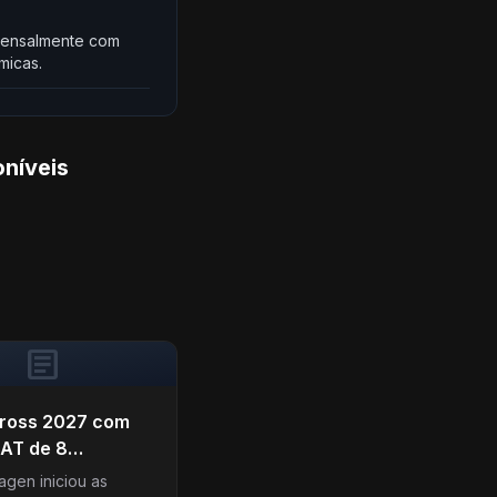
a mensalmente com
micas.
níveis
article
ross 2027 com
AT de 8
: preço parte de
agen iniciou as