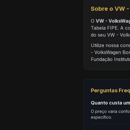
Sobre o VW -
O
VW - VolksWag
Tabela FIPE. A co
do seu VW - Volk
Utilize nossa co
- VolksWagen Bor
Fundação Institu
Perguntas Fre
Quanto custa um
O preço varia confo
específico.