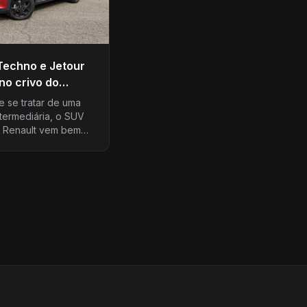
Techno e Jetour
no crivo do
lista
e se tratar de uma
termediária, o SUV
 Renault vem bem
. Claro que teto
trico (opcional na
, câmera…