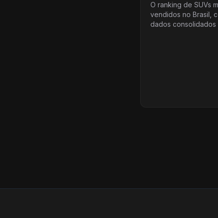
Leves – Julho de
O ranking de SUVs m
vendidos no Brasil, 
dados consolidados 
de 2026, traz o VW 
liderança da categor
encerrou julho com 10