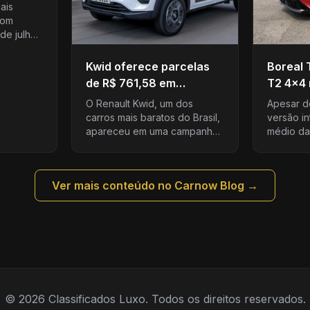
 2026
ais
com
de julho
Tera na
ia. O SUV
Kwid oferece parcelas
Boreal 
.165...
de R$ 761,58 em
T2 4×4 
condição com entrada
especia
O Renault Kwid, um dos
Apesar d
carros mais baratos do Brasil,
versão in
apareceu em uma campanha
médio da
de financiamento que
equipado
promete parcelas de apenas
solar elé
R$ 761,58 por mês….
Techno)
Ver mais conteúdo no Carnow Blog →
© 2026 Classificados Luxo. Todos os direitos reservados.