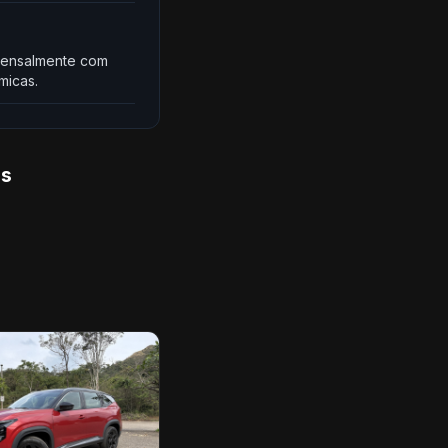
a mensalmente com
micas.
is