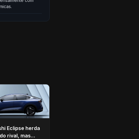
a mensalmente com
micas.
shi Eclipse herda
do rival, mas