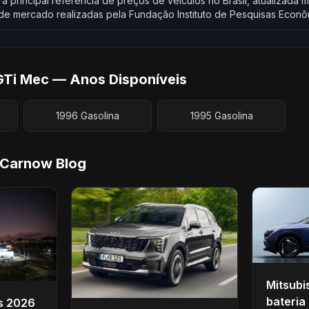
 a principal referência de preços de veículos no Brasil, atualizad
e mercado realizadas pela Fundação Instituto de Pesquisas Econô
 GTi Mec — Anos Disponíveis
1996 Gasolina
1995 Gasolina
 Carnow Blog
Mitsubi
bateria 
os 2026