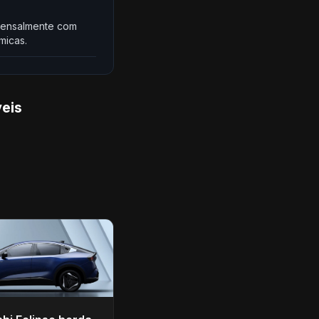
a mensalmente com
micas.
eis