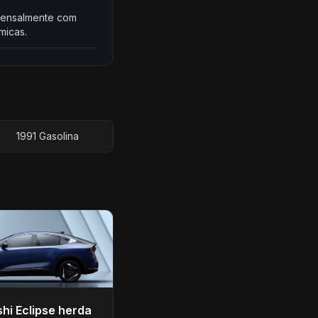
a mensalmente com
micas.
1991 Gasolina
shi Eclipse herda