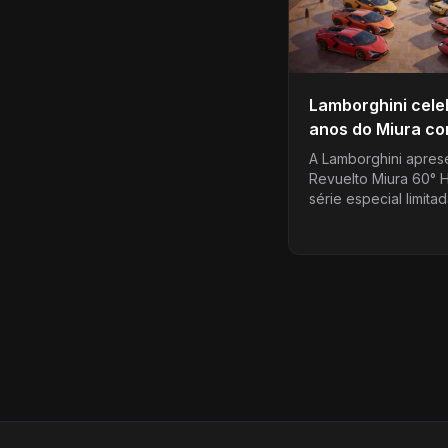
Lamborghini cele
anos do Miura co
especial do Revu
A Lamborghini apres
Revuelto Miura 60°
série especial limita
unidades criada para
os 60 anos do Miura
de 1966…