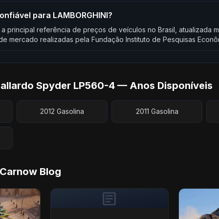
 confiável para LAMBORGHINI?
 a principal referência de preços de veículos no Brasil, atualizad
e mercado realizadas pela Fundação Instituto de Pesquisas Econô
llardo Spyder LP560-4 — Anos Disponíveis
2012 Gasolina
2011 Gasolina
 Carnow Blog
article