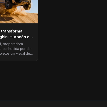
 transforma
ghini Huracán em
 off-road de 811
i, preparadora
a conhecida por dar
ojetos um visual de
lindado, revelou o
 superesportivo de
tegral que leva…