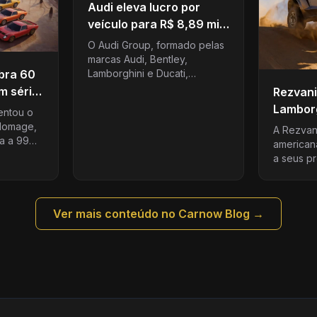
Audi eleva lucro por
veículo para R$ 8,89 mil
no primeiro semestre de
O Audi Group, formado pelas
2026
marcas Audi, Bentley,
Lamborghini e Ducati,
bra 60
registrou lucro operacional
m série
Rezvani
médio de R$ 8,89 mil por
elto
Lambor
entou o
veículo vendido no primeiro
monstro
 Homage,
seme...
A Rezvan
da a 99
cv
american
 celebrar
a seus pr
, modelo
veículo b
Dune, um
tração in
Ver mais conteúdo no Carnow Blog →