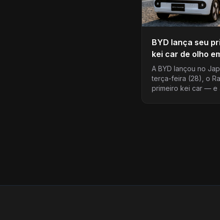
BYD lança seu pr
kei car de olho e
relevante no me
A BYD lançou no Jap
japonês
terça-feira (28), o R
primeiro kei car — e
primeira incursão de
marca estrangeira na
categoria…