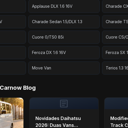
Applause DLX 1.6 16V
Charade CX
6V
Charade Sedan 1.5/DLX 1.3
Charade TS/
Cuore 0/TS0 85i
Cuore CS/
Feroza DX 1.6 16V
Feroza SX 1
Move Van
Terios 1.3 1
 Carnow Blog
article
Novidades Daihatsu
Modifie
2026: Duas Vans
Track C