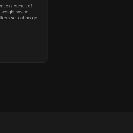
entless pursuit of
-weight saving,
kers set out his goal
 a sub-700kg
 VW Golf Mk1 track
s how he did it...