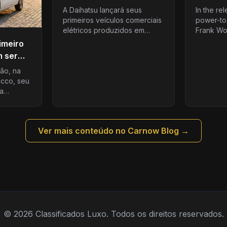
Elétricas Chegam ao
A Daihatsu lançará seus
In the rel
Brasil
primeiros veículos comerciais
power-to
elétricos produzidos em
Frank Wol
massa para o mercado
to build
imeiro
doméstico do Japão e …
modified
m ser
car. Here’
rcado
ão, na
acco, seu
 a
 uma
Ver mais conteúdo no Carnow Blog →
© 2026 Classificados Luxo. Todos os direitos reservados.