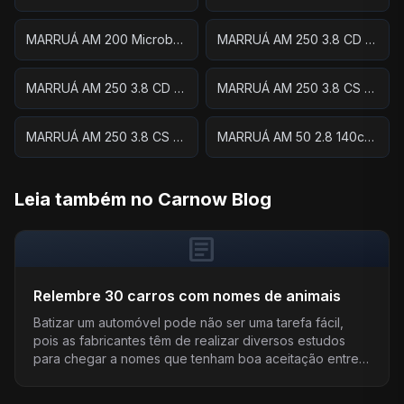
MARRUÁ AM 200 Microbus 2.8 TDI Diesel
MARRUÁ AM 250 3.8 CD TDI Die. Aut. (E6)
MARRUÁ AM 250 3.8 CD TDI Diesel (E6)
MARRUÁ AM 250 3.8 CS TDI Die. Aut. (E6)
MARRUÁ AM 250 3.8 CS TDI Diesel (E6)
MARRUÁ AM 50 2.8 140cv TDI Diesel
Leia também no Carnow Blog
article
Relembre 30 carros com nomes de animais
Batizar um automóvel pode não ser uma tarefa fácil,
pois as fabricantes têm de realizar diversos estudos
para chegar a nomes que tenham boa aceitação entre
o...