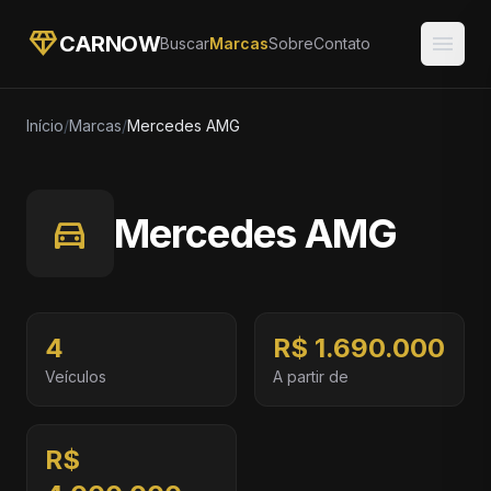
diamond
menu
CARNOW
Buscar
Marcas
Sobre
Contato
Início
/
Marcas
/
Mercedes AMG
directions_car
Mercedes AMG
4
R$ 1.690.000
Veículos
A partir de
R$