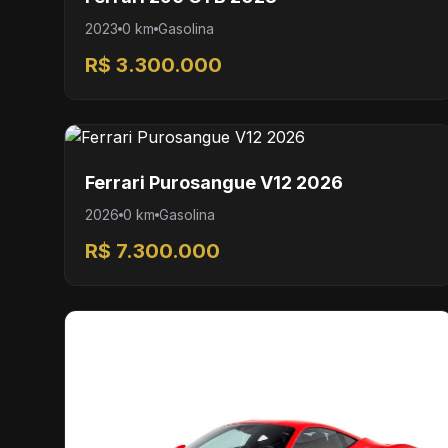
2023
0 km
Gasolina
R$ 3.300.000
Ferrari Purosangue V12 2026
2026
0 km
Gasolina
R$ 7.300.000