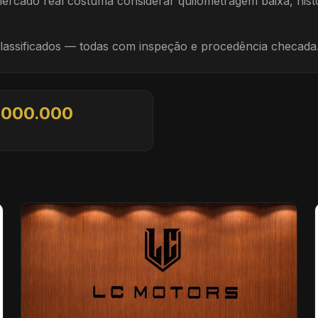
ercado real costuma considerar quilometragem baixa, histór
 classificados — todas com inspeção e procedência checada
.000.000