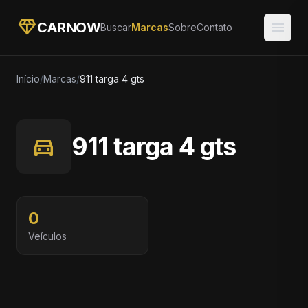
diamond
menu
CARNOW
Buscar
Marcas
Sobre
Contato
Início
/
Marcas
/
911 targa 4 gts
directions_car
911 targa 4 gts
0
Veículos