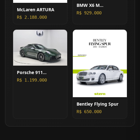
BMW X6 M
McLaren ARTURA
COMPETITION
R$ 929.000
R$ 2.188.000
Porsche 911
CARRERA T MANUAL
R$ 1.199.000
Bentley Flying Spur
R$ 650.000