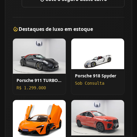
local_fire_department
Destaques de luxo em estoque
Porsche 918 Spyder
Porsche 911 TURBO S
Sob Consulta
CABRIOLET
R$ 1.299.000