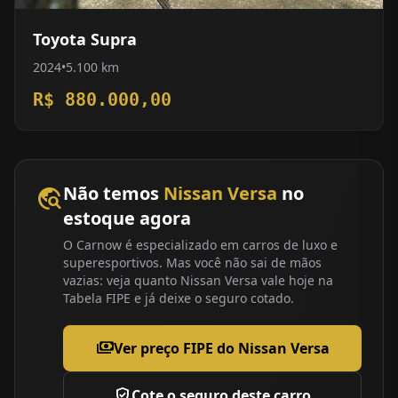
Toyota Supra
2024
•
5.100 km
R$ 880.000,00
Não temos
Nissan Versa
no
travel_explore
estoque agora
O Carnow é especializado em carros de luxo e
superesportivos. Mas você não sai de mãos
vazias: veja quanto Nissan Versa vale hoje na
Tabela FIPE e já deixe o seguro cotado.
payments
Ver preço FIPE do Nissan Versa
verified_user
Cote o seguro deste carro