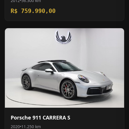
2012
•
56.300 km
R$ 759.990,00
Porsche 911 CARRERA S
2020
•
11.250 km