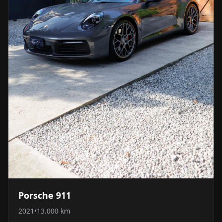
Porsche 911
2021
•
13.000 km