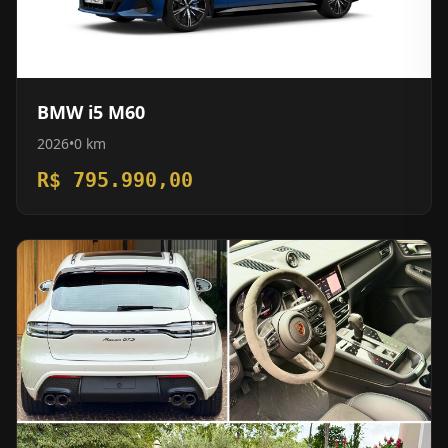
BMW i5 M60
2026
•
0 km
R$ 795.990,00