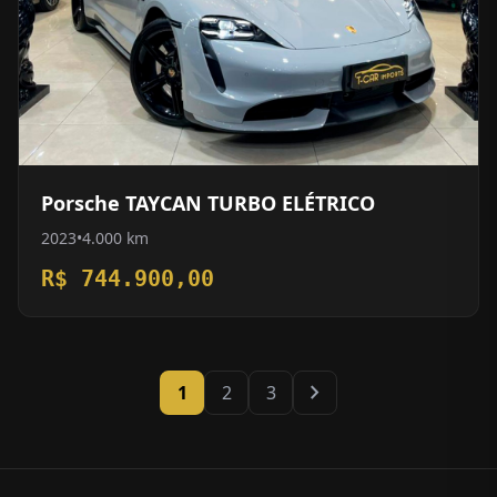
Porsche TAYCAN TURBO ELÉTRICO
2023
•
4.000 km
R$ 744.900,00
chevron_right
1
2
3