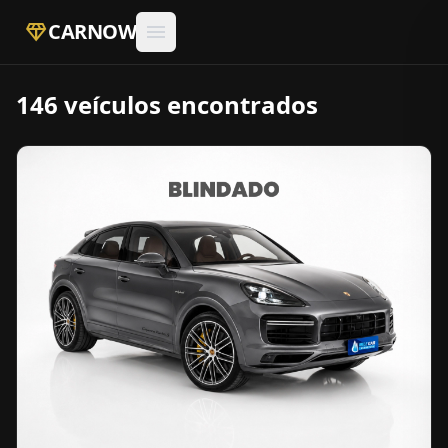
diamond
CARNOW
menu
146 veículos encontrados